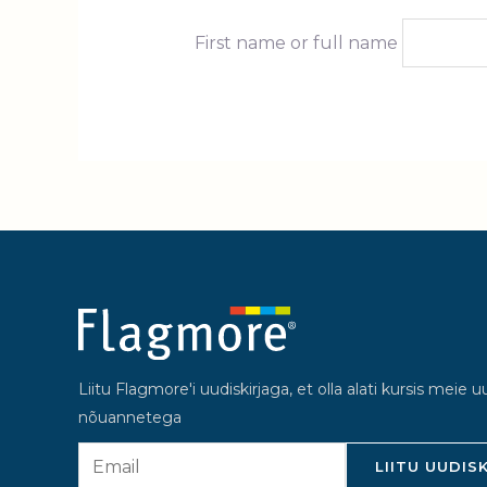
First name or full name
Liitu Flagmore'i uudiskirjaga, et olla alati kursis meie 
nõuannetega