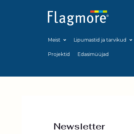
Skip
to
content
Meist
Lipumastid ja tarvikud
Projektid
Edasimüüjad
Newsletter